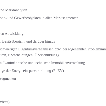
 und Marktanalysen
ohn- und Gewerbeobjekten in allen Marktsegmenten
llen Abwicklung
m Besitzübergang und darüber hinaus
 schwierigen Eigentumsverhältnissen bzw. bei sogenannten Problemimm
keiten, Ehescheidungen, Überschuldung)
 / kaufmännische und technische Immobilienverwaltung
lage der Energieeinsparverordnung (EnEV)
issegmenten
ietet)