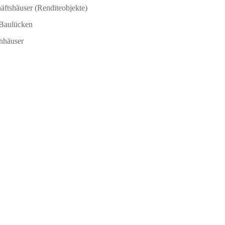
ftshäuser (Renditeobjekte)
 Baulücken
enhäuser